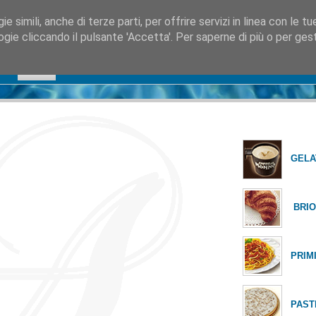
 simili, anche di terze parti, per offrire servizi in linea con le tu
gie cliccando il pulsante 'Accetta'. Per saperne di più o per gesti
Home
Chi siamo
Cosa Facciamo
Dove Siamo
Contatti
GELA
BRIO
PRIMI 
PASTI