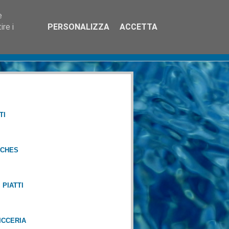
e
re i
PERSONALIZZA
ACCETTA
TI
CHES
PIATTI
CCERIA