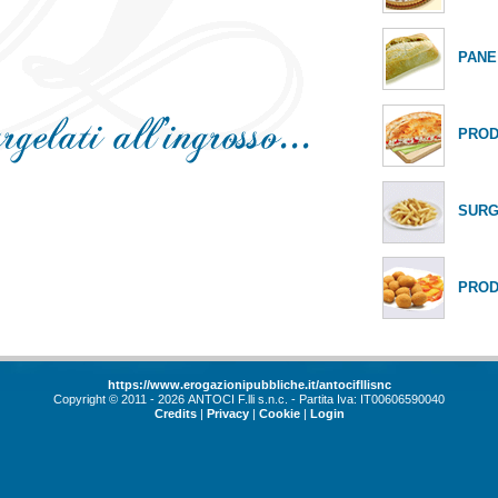
PANE
PRODO
SURGE
PRODO
https://www.erogazionipubbliche.it/antocifllisnc
Copyright © 2011 - 2026 ANTOCI F.lli s.n.c. - Partita Iva: IT00606590040
Credits
|
Privacy
|
Cookie
|
Login